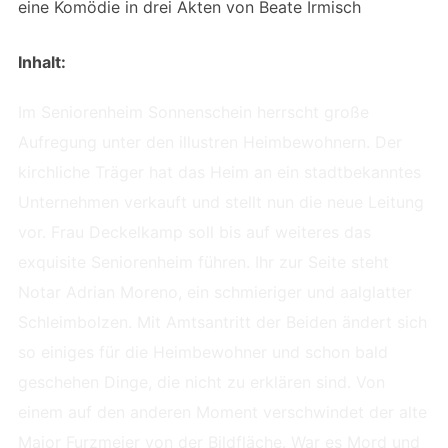
eine Komödie in drei Akten von Beate Irmisch
Inhalt:
Im Seniorenheim Sonnenschein herrscht große
Aufregung unter den illustren Heimbewohnern. Der
kirchliche Träger hat das Heim an ein stadtbekanntes
Unternehmen verkauft und stellt nun die neue Leitung
vor. Frau Deckelkamp soll bis auf weiteres das
exquisite Seniorenheim führen. Ihr zur Seite steht
Notar Adrian Moreno, ein schmieriger und aalglatter
Schleimbolzen. Mit Amtsantritt der Beiden ändert sich
so einiges für die Heimbewohner und schon bald
geschehen Dinge, die nicht zu erklären sind. Von
einem auf den anderen Moment verschwindet der alte
Major Furzmeier von der Bildfläche. War es Mord und