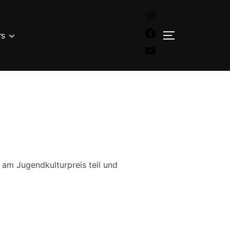
Instagram
Facebook
rs
SEITENLEISTE 
YouTube
am Jugendkulturpreis teil und